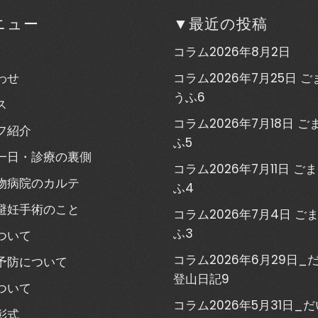
ニュー
▼最近の投稿
コラム2026年8月2日
わせ
コラム2026年7月25日 
うふ6
ス
コラム2026年7月18日 
フ紹介
ふ5
一日・診療の裏側
コラム2026年7月11日 ご
物病院のカルテ
ふ4
避妊手術のこと
コラム2026年7月4日 ご
ふ3
ついて
コラム2026年6月29日_
予防について
登山日記9
ついて
コラム2026年5月31日_
彰式