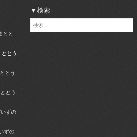
▼検索
検
索:
ごまとと
ごまととう
まととう
まととう
だいずの
だいずの