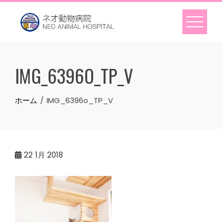
Skip
to
content
IMG_6396O_TP_V
ホーム
IMG_6396o_TP_V
22
1月 2018