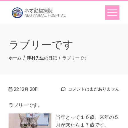
Skip
to
content
ラブリーです
ホーム
津村先生の日記
ラブリーです
コメントはまだありません
22
12月 2011
ラブリーです。
当年とって１６歳、来年の５
月が来たら１７歳です。