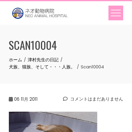
Skip
to
content
SCAN10004
ホーム
津村先生の日記
犬族、猫族、そして・・・人族。
Scan10004
コメントはまだありません
06
11月 2011